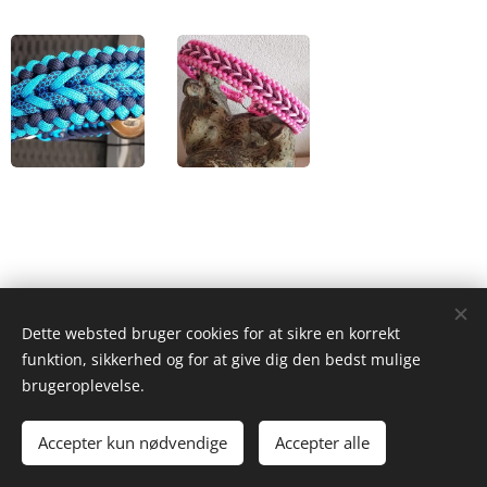
Dette websted bruger cookies for at sikre en korrekt
funktion, sikkerhed og for at give dig den bedst mulige
*Priserne er kun vejledende. <35/>35-<45
og kun gældende for polyester
brugeroplevelse.
Halsbånd over 45 cm , samt nylon spørg efter pris.
Accepter kun nødvendige
Accepter alle
Drevet af
Webnode
Cookies