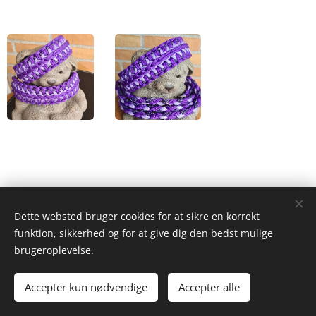
Dette websted bruger cookies for at sikre en korrekt
funktion, sikkerhed og for at give dig den bedst mulige
*Priserne er kun vejledende. <35/>35-<45
og kun gældende for polyester
brugeroplevelse.
Halsbånd over 45 cm , samt nylon spørg efter pris.
Accepter kun nødvendige
Accepter alle
Drevet af
Webnode
Cookies